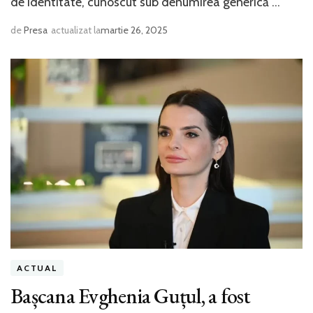
de identitate, cunoscut sub denumirea generică …
de
Presa
actualizat la
martie 26, 2025
ACTUAL
Bașcana Evghenia Guțul, a fost