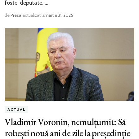
fostei deputate, …
de
Presa
actualizat la
martie 31, 2025
ACTUAL
Vladimir Voronin, nemulțumit: Să
robești nouă ani de zile la președinție