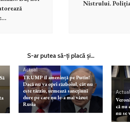
Nistrului. Poliția
atorează
re…
S-ar putea să-ți placă și...
Actual
TRUMP îl amenință pe Putin!
Să
Dacă nu va opri războiul, cât nu
este târziu, urmează sancțiuni
Actua
dure pe care nu le-a mai văzut
ta
Veroni
Rusia
că nu 
nu se 