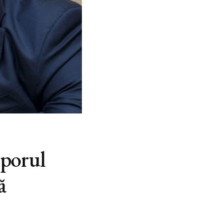
oporul
ă