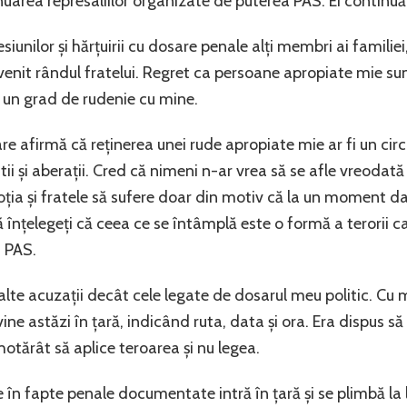
inuarea represaliilor organizate de puterea PAS. Ei contin
iunilor și hărțuirii cu dosare penale alți membri ai familie
nit rândul fratelui. Regret ca persoane apropiate mie sunt
 un grad de rudenie cu mine.
 afirmă că reținerea unei rude apropiate mie ar fi un circ, 
tii și aberații. Cred că nimeni n-ar vrea să se afle vreodată
ția și fratele să sufere doar din motiv că la un moment 
 să înțelegeți că ceea ce se întâmplă este o formă a terorii c
a PAS.
alte acuzații decât cele legate de dosarul meu politic. Cu m
e astăzi în țară, indicând ruta, data și ora. Era dispus să 
otărât să aplice teroarea și nu legea.
 în fapte penale documentate intră în țară și se plimbă la l