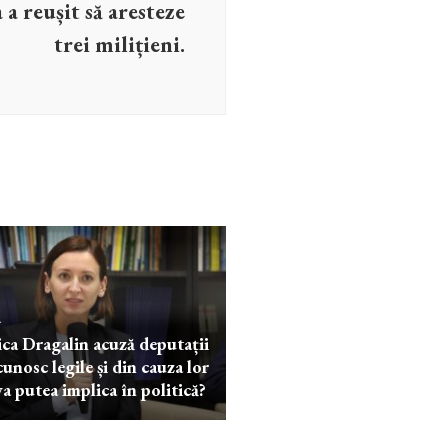
 a reușit să aresteze
trei milițieni.
l
ca Dragalin acuză deputații
cunosc legile și din cauza lor
va putea implica în politică?