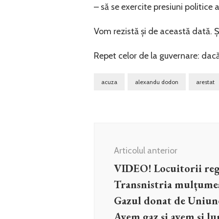
– să se exercite presiuni politice
Vom rezistă și de această dată.
Repet celor de la guvernare: dacă 
acuza
alexandu dodon
arestat
Navigare
în
Articolul anterior
articole
VIDEO! Locuitorii reg
Transnistria mulțume
Gazul donat de Uniun
Avem gaz și avem și l