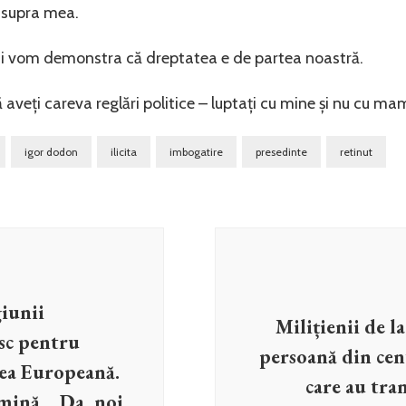
 asupra mea.
 Și vom demonstra că dreptatea e de partea noastră.
aveți careva reglări politice – luptați cu mine și nu cu mama
igor dodon
ilicita
imbogatire
presedinte
retinut
iunii
Milițienii de l
sc pentru
persoană din cen
ea Europeană.
care au tra
umină… Da, noi