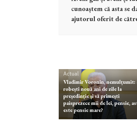
cunoaștem că asta se d
ajutorul oferit de căt
Actual
Vladimir Voronin, nemulțumit: 
robești nouă ani de zile la
președinție și să primești
paisprezece mii de lei, pensie, as
este pensie mare?