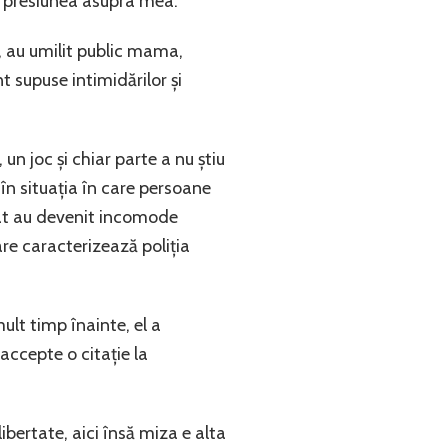
uă presiunea asupra mea.
i, au umilit public mama,
 supuse intimidărilor și
un joc și chiar parte a nu știu
 în situația în care persoane
dat au devenit incomode
are caracterizează poliția
ult timp înainte, el a
accepte o citație la
ibertate, aici însă miza e alta