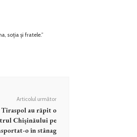
, soția și fratele.”
Articolul următor
a Tiraspol au răpit o
trul Chișinăului pe
nsportat-o în stânag