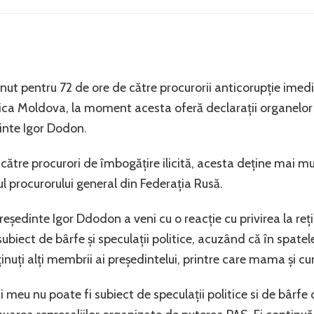
nut pentru 72 de ore de către procurorii anticorupție imedi
ica Moldova, la moment acesta oferă declarații organelor 
dinte Igor Dodon.
ătre procurori de îmbogățire ilicită, acesta deține mai mu
iul procurorului general din Federația Rusă.
reședinte Igor Ddodon a veni cu o reacție cu privirea la reți
subiect de bârfe și speculații politice, acuzând că în spatele
eținuți alți membrii ai președintelui, printre care mama și 
i meu nu poate fi subiect de speculații politice si de bârfe