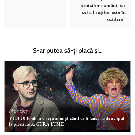
etnicilor români, iar
cel a l rușilor este în
scădere”
S-ar putea să-ți placă și...
Monden
VIDEO! Emilian Crețu anunță când va fi lansat videoclipul
la piesa nouă GURA LUMII