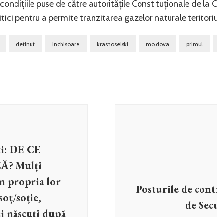
ondițiile puse de către autoritățile Constituționale de la C
litici pentru a permite tranzitarea gazelor naturale teritoriu
detinut
inchisoare
krasnoselski
moldova
primul
i: DE CE
Ă? Mulți
în propria lor
Posturile de cont
soț/soție,
de Secu
i născuți după