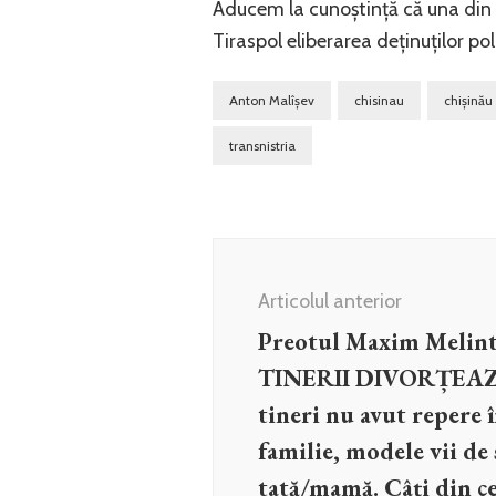
Aducem la cunoștință că una din c
Tiraspol eliberarea deținuților po
Anton Malîșev
chisinau
chișinău
transnistria
Navigare
în
Articolul anterior
articole
Preotul Maxim Melint
TINERII DIVORȚEAZ
tineri nu avut repere 
familie, modele vii de 
tată/mamă. Câți din ce