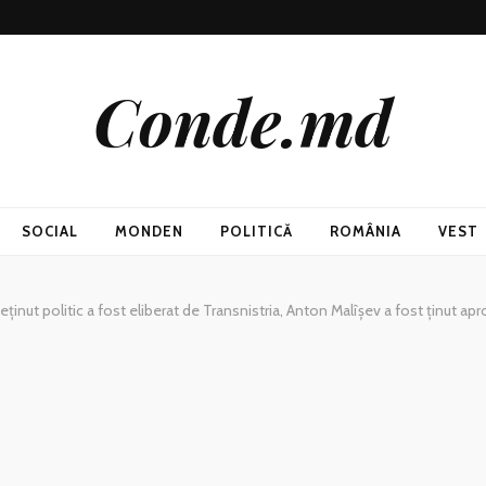
Conde.md
SOCIAL
MONDEN
POLITICĂ
ROMÂNIA
VEST
eținut politic a fost eliberat de Transnistria, Anton Malîșev a fost ținut ap