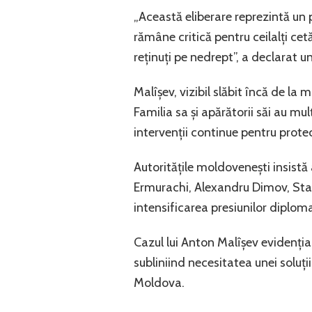
„Această eliberare reprezintă un 
rămâne critică pentru ceilalți ce
reținuți pe nedrept”, a declarat un
Malîșev, vizibil slăbit încă de la
Familia sa și apărătorii săi au mul
intervenții continue pentru prote
Autoritățile moldovenești insistă 
Ermurachi, Alexandru Dimov, Stani
intensificarea presiunilor diploma
Cazul lui Anton Malîșev evidențiaz
subliniind necesitatea unei soluții
Moldova.