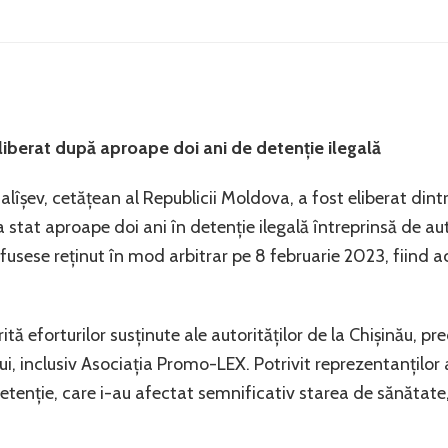
eliberat după aproape doi ani de detenție ilegală
lîșev, cetățean al Republicii Moldova, a fost eliberat dintr
a stat aproape doi ani în detenție ilegală întreprinsă de aut
fusese reținut în mod arbitrar pe 8 februarie 2023, fiind a
ită eforturilor susținute ale autorităților de la Chișinău, pr
ui, inclusiv Asociația Promo-LEX. Potrivit reprezentanților 
tenție, care i-au afectat semnificativ starea de sănătate,