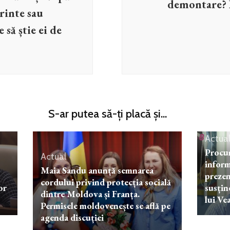
demontare? 
rinte sau
să știe ei de
S-ar putea să-ți placă și...
Actua
Procu
Actual
inform
Maia Sandu anunță semnarea
prezen
cordului privind protecția socială
or
susțin
dintre Moldova și Franța.
lui Ve
Permisele moldovenește se află pe
agenda discuției