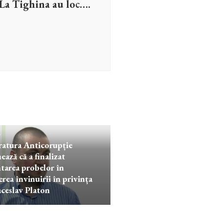
La Tighina au loc….
l
ratura Anticorupție
ează că a finalizat
tarea probelor în
erea învinuirii în privința
aceslav Platon