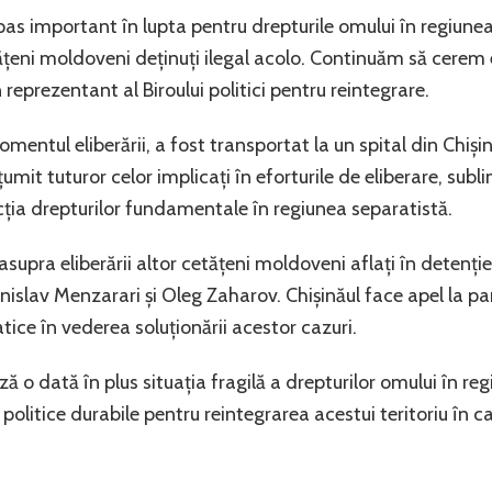
pas important în lupta pentru drepturile omului în regiunea
tățeni moldoveni deținuți ilegal acolo. Continuăm să cerem 
 reprezentant al Biroului politici pentru reintegrare.
 momentul eliberării, a fost transportat la un spital din Chiș
țumit tuturor celor implicați în eforturile de eliberare, sub
cția drepturilor fundamentale în regiunea separatistă.
asupra eliberării altor cetățeni moldoveni aflați în detenție 
slav Menzarari și Oleg Zaharov. Chișinăul face apel la par
tice în vederea soluționării acestor cazuri.
ă o dată în plus situația fragilă a drepturilor omului în re
 politice durabile pentru reintegrarea acestui teritoriu în ca