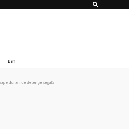
EST
roape doi ani de detenție ilegală