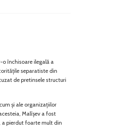
-o închisoare ilegală a
oritățile separatiste din
cuzat de pretinsele structuri
ecum și ale organizațiilor
acesteia, Malîșev a fost
 a pierdut foarte mult din