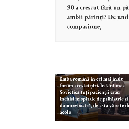
90 a crescut fără un pă
ambii părinți? De unde 
compasiune,
Actual
VIDEO! Ala Nemerenco către
comunista Caraman: Vorbiți în
limba română în cel mai înalt
forum acestei țări. În Uniunea
Sovietică toți pacienții erau
închiși în spitale de psihiatrie și
dumnevoastră, de asta vă este d
acolo