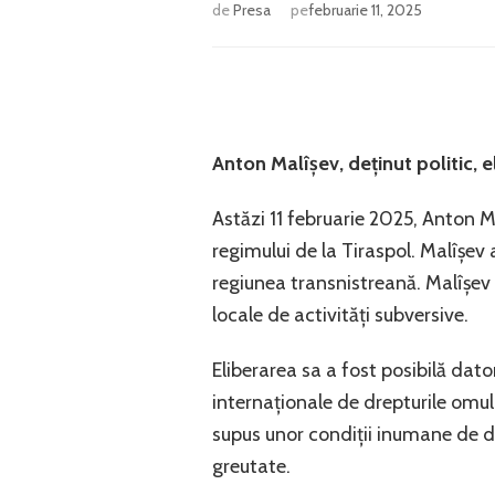
de
Presa
pe
februarie 11, 2025
Anton Malîșev, deținut politic, 
Astăzi 11 februarie 2025, Anton Ma
regimului de la Tiraspol. Malîșev 
regiunea transnistreană. Malîșev 
locale de activități subversive.
Eliberarea sa a fost posibilă dator
internaționale de drepturile omul
supus unor condiții inumane de de
greutate.