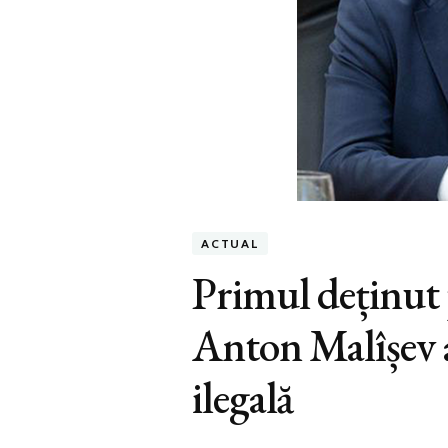
ACTUAL
Primul deținut p
Anton Malîșev a
ilegală