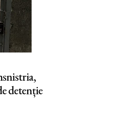
snistria,
de detenție