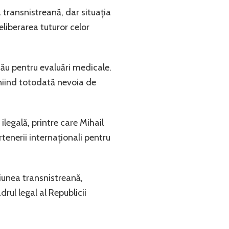
 transnistreană, dar situația
eliberarea tuturor celor
inău pentru evaluări medicale.
liniind totodată nevoia de
ilegală, printre care Mihail
tenerii internaționali pentru
giunea transnistreană,
drul legal al Republicii