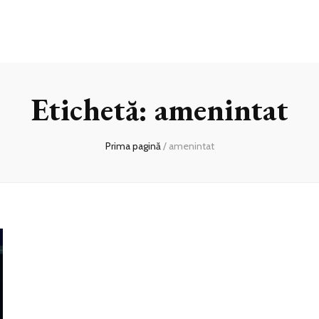
Etichetă:
amenintat
Prima pagină
/
amenintat