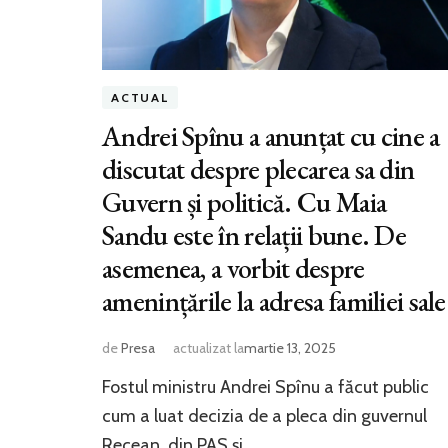
ACTUAL
Andrei Spînu a anunțat cu cine a
discutat despre plecarea sa din
Guvern și politică. Cu Maia
Sandu este în relații bune. De
asemenea, a vorbit despre
amenințările la adresa familiei sale
de
Presa
actualizat la
martie 13, 2025
Fostul ministru Andrei Spînu a făcut public
cum a luat decizia de a pleca din guvernul
Recean, din PAS și …