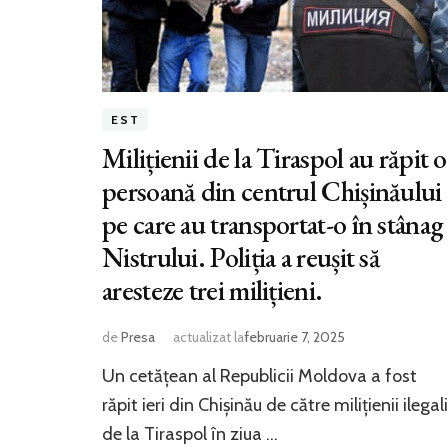
EST
Milițienii de la Tiraspol au răpit o
persoană din centrul Chișinăului
pe care au transportat-o în stânag
Nistrului. Poliția a reușit să
aresteze trei milițieni.
de
Presa
actualizat la
februarie 7, 2025
Un cetățean al Republicii Moldova a fost
răpit ieri din Chișinău de către milițienii ilegali
de la Tiraspol în ziua …