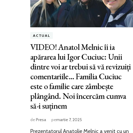
ACTUAL
VIDEO! Anatol Melnic îi ia
apărarea lui Igor Cuciuc: Unii
dintre voi ar trebui să vă revizuiți
comentariile… Familia Cuciuc
este o familie care zâmbește
plângând. Noi încercăm cumva
să-i suținem
de
Presa
pe
martie 7, 2025
Prezentatorul Anatolie Melnic a venit cu un