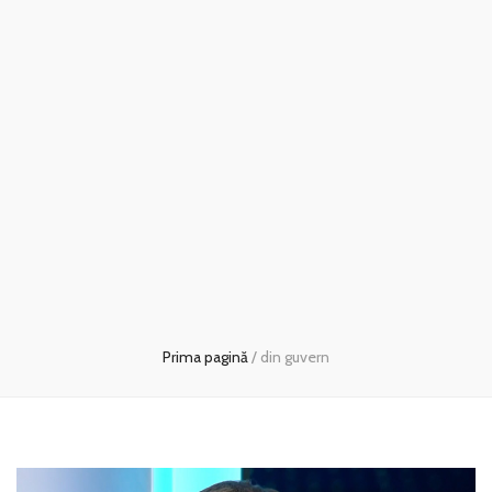
Prima pagină
/
din guvern