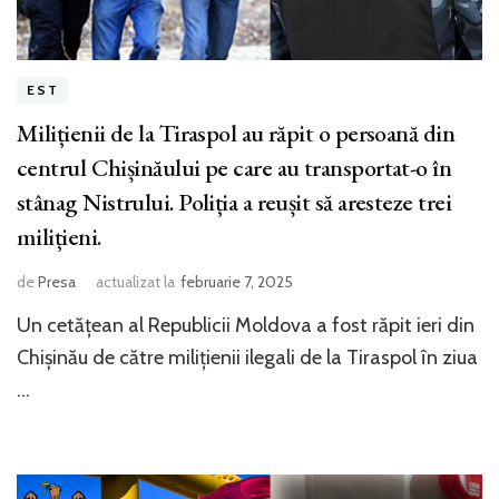
EST
Milițienii de la Tiraspol au răpit o persoană din
centrul Chișinăului pe care au transportat-o în
stânag Nistrului. Poliția a reușit să aresteze trei
milițieni.
de
Presa
actualizat la
februarie 7, 2025
Un cetățean al Republicii Moldova a fost răpit ieri din
Chișinău de către milițienii ilegali de la Tiraspol în ziua
…