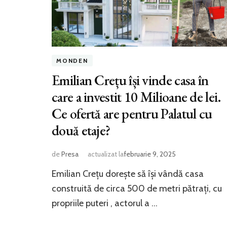
MONDEN
Emilian Crețu își vinde casa în
care a investit 10 Milioane de lei.
Ce ofertă are pentru Palatul cu
două etaje?
de
Presa
actualizat la
februarie 9, 2025
Emilian Crețu dorește să își vândă casa
construită de circa 500 de metri pătrați, cu
propriile puteri , actorul a …