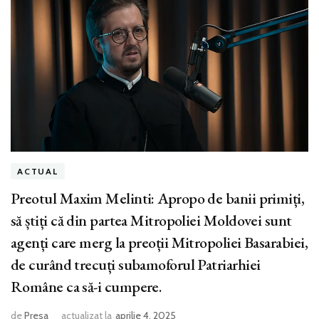
ACTUAL
Preotul Maxim Melinti: Apropo de banii primiți,
să știți că din partea Mitropoliei Moldovei sunt
agenți care merg la preoții Mitropoliei Basarabiei,
de curând trecuți subamoforul Patriarhiei
Române ca să-i cumpere.
de
Presa
actualizat la
aprilie 4, 2025